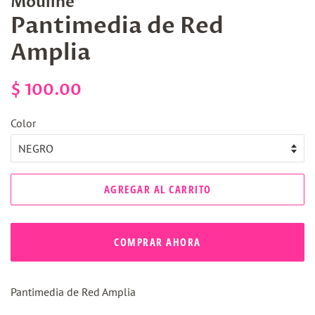
Mouline
Pantimedia de Red
Amplia
Precio
Precio
$ 100.00
habitual
de
Color
venta
AGREGAR AL CARRITO
COMPRAR AHORA
Pantimedia de Red Amplia