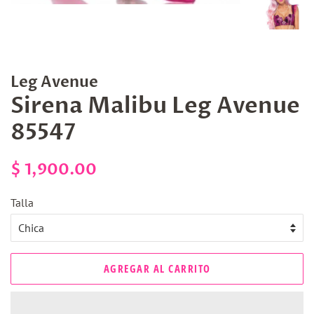
Leg Avenue
Sirena Malibu Leg Avenue
85547
Precio
Precio
$ 1,900.00
habitual
de
Talla
venta
AGREGAR AL CARRITO